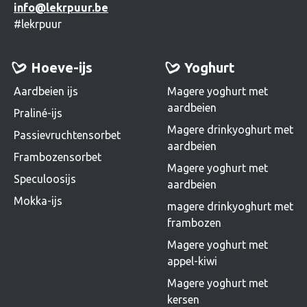
info@lekrpuur.be
#lekrpuur
Hoeve-ijs
Yoghurt
Aardbeien ijs
Magere yoghurt met
aardbeien
Praliné-ijs
Magere drinkyoghurt met
Passievruchtensorbet
aardbeien
Frambozensorbet
Magere yoghurt met
Speculoosijs
aardbeien
Mokka-ijs
magere drinkyoghurt met
frambozen
Magere yoghurt met
appel-kiwi
Magere yoghurt met
kersen