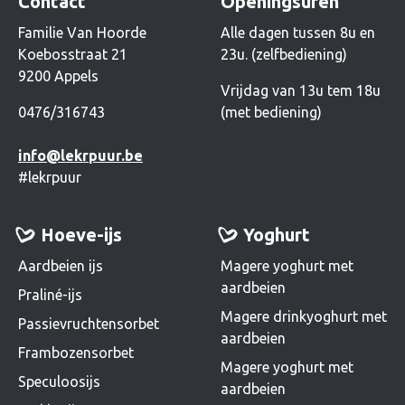
Contact
Openingsuren
Familie Van Hoorde
Alle dagen tussen 8u en
Koebosstraat 21
23u. (zelfbediening)
9200 Appels
Vrijdag van 13u tem 18u
0476/316743
(met bediening)
info@lekrpuur.be
#lekrpuur
Hoeve-ijs
Yoghurt
Aardbeien ijs
Magere yoghurt met
aardbeien
Praliné-ijs
Magere drinkyoghurt met
Passievruchtensorbet
aardbeien
Frambozensorbet
Magere yoghurt met
Speculoosijs
aardbeien