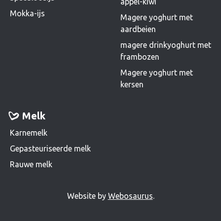
appel-kiwi
Mokka-ijs
Magere yoghurt met
aardbeien
magere drinkyoghurt met
frambozen
Magere yoghurt met
kersen
Melk
Karnemelk
Gepasteuriseerde melk
Rauwe melk
Website by
Webosaurus
.